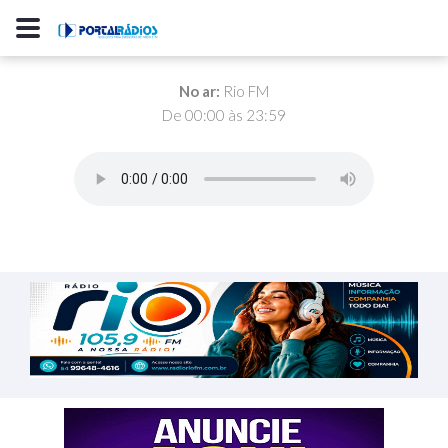
No ar:
Rio FM
De 00:00 às 23:59