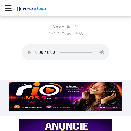
No ar:
Rio FM
De 00:00 às 23:59