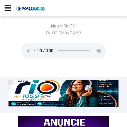
No ar:
Rio FM
De 00:00 às 23:59